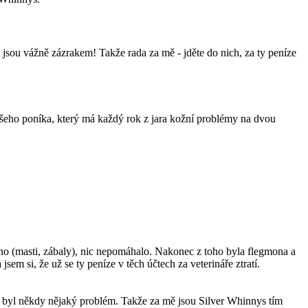
s jsou vážně zázrakem! Takže rada za mě - jděte do nich, za ty peníze
šeho poníka, který má každý rok z jara kožní problémy na dvou
.
o (masti, zábaly), nic nepomáhalo. Nakonec z toho byla flegmona a
sem si, že už se ty peníze v těch účtech za veterináře ztratí.
že byl někdy nějaký problém. Takže za mě jsou Silver Whinnys tím