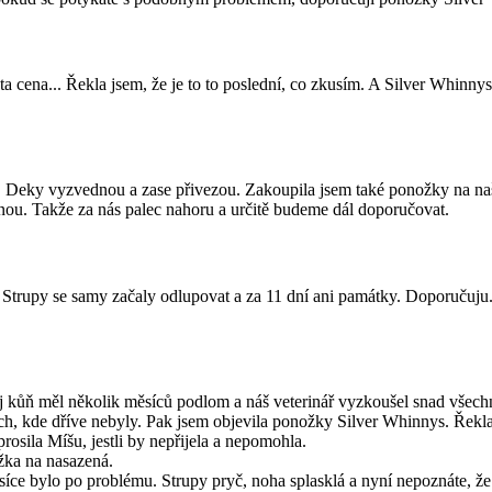
ta cena... Řekla jsem, že je to to poslední, co zkusím. A Silver Whinny
up. Deky vyzvednou a zase přivezou. Zakoupila jsem také ponožky na na
nou. Takže za nás palec nahoru a určitě budeme dál doporučovat.
Strupy se samy začaly odlupovat a za 11 dní ani památky. Doporučuju
kůň měl několik měsíců podlom a náš veterinář vyzkoušel snad všechn
ech, kde dříve nebyly. Pak jsem objevila ponožky Silver Whinnys. Řekla j
prosila Míšu, jestli by nepřijela a nepomohla.
ožka na nasazená.
ěsíce bylo po problému. Strupy pryč, noha splasklá a nyní nepoznáte, 