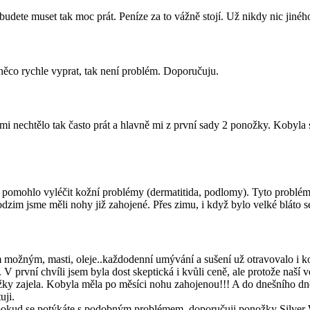
udete muset tak moc prát. Peníze za to vážně stojí. Už nikdy nic jinéh
ěco rychle vyprat, tak není problém. Doporučuju.
e mi nechtělo tak často prát a hlavně mi z první sady 2 ponožky. Kobyl
mohlo vyléčit kožní problémy (dermatitida, podlomy). Tyto problémy 
zim jsme měli nohy již zahojené. Přes zimu, i když bylo velké bláto s
možným, masti, oleje..každodenní umývání a sušení už otravovalo i kob
rvní chvíli jsem byla dost skeptická i kvůli ceně, ale protože naší ve
ožky zajela. Kobyla měla po měsíci nohu zahojenou!!! A do dnešního d
uji.
e pokud se potýkáte s podobným problémem, doporučuji ponožky Silver