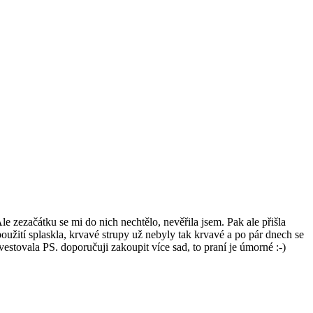
e zezačátku se mi do nich nechtělo, nevěřila jsem. Pak ale přišla
oužití splaskla, krvavé strupy už nebyly tak krvavé a po pár dnech se
stovala PS. doporučuji zakoupit více sad, to praní je úmorné :-)