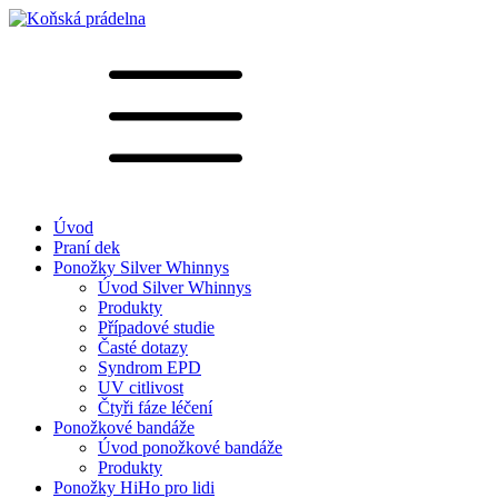
Úvod
Praní dek
Ponožky Silver Whinnys
Úvod Silver Whinnys
Produkty
Případové studie
Časté dotazy
Syndrom EPD
UV citlivost
Čtyři fáze léčení
Ponožkové bandáže
Úvod ponožkové bandáže
Produkty
Ponožky HiHo pro lidi