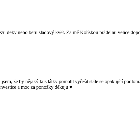
ezu deky nebo beru sladový květ. Za mě Koňskou prádelnu velice dopo
 jsem, že by nějaký kus látky pomohl vyřešit stále se opakující podlom
 investice a moc za ponožky děkuju ♥