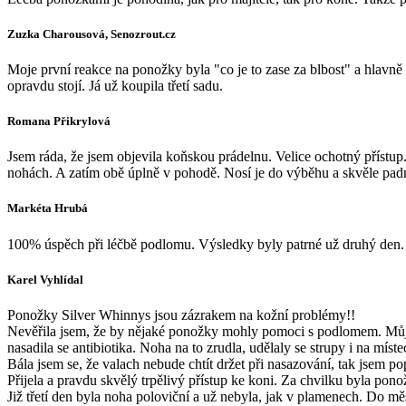
Zuzka Charousová, Senozrout.cz
Moje první reakce na ponožky byla "co je to zase za blbost" a hlavně 
opravdu stojí. Já už koupila třetí sadu.
Romana Přikrylová
Jsem ráda, že jsem objevila koňskou prádelnu. Velice ochotný příst
nohách. A zatím obě úplně v pohodě. Nosí je do výběhu a skvěle pad
Markéta Hrubá
100% úspěch při léčbě podlomu. Výsledky byly patrné už druhý den. 
Karel Vyhlídal
Ponožky Silver Whinnys jsou zázrakem na kožní problémy!!
Nevěřila jsem, že by nějaké ponožky mohly pomoci s podlomem. Můj 
nasadila se antibiotika. Noha na to zrudla, udělaly se strupy i na míst
Bála jsem se, že valach nebude chtít držet při nasazování, tak jsem po
Přijela a pravdu skvělý trpělivý přístup ke koni. Za chvilku byla pon
Již třetí den byla noha poloviční a už nebyla, jak v plamenech. Do m