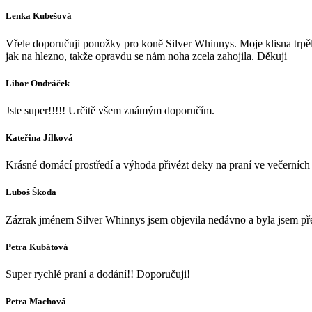
Lenka Kubešová
Vřele doporučuji ponožky pro koně Silver Whinnys. Moje klisna trpěla
jak na hlezno, takže opravdu se nám noha zcela zahojila. Děkuji
Libor Ondráček
Jste super!!!!! Určitě všem známým doporučím.
Kateřina Jílková
Krásné domácí prostředí a výhoda přivézt deky na praní ve večerních h
Luboš Škoda
Zázrak jménem Silver Whinnys jsem objevila nedávno a byla jsem přek
Petra Kubátová
Super rychlé praní a dodání!! Doporučuji!
Petra Machová