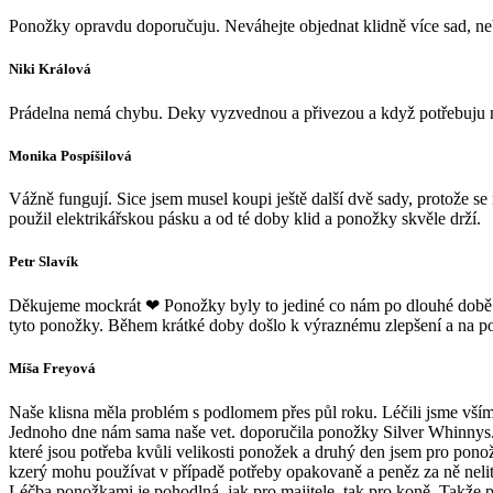
Ponožky opravdu doporučuju. Neváhejte objednat klidně více sad, neb
Niki Králová
Prádelna nemá chybu. Deky vyzvednou a přivezou a když potřebuju n
Monika Pospíšilová
Vážně fungují. Sice jsem musel koupi ještě další dvě sady, protože s
použil elektrikářskou pásku a od té doby klid a ponožky skvěle drží.
Petr Slavík
Děkujeme mockrát ❤ Ponožky byly to jediné co nám po dlouhé době po
tyto ponožky. Během krátké doby došlo k výraznému zlepšení a na pod
Míša Freyová
Naše klisna měla problém s podlomem přes půl roku. Léčili jsme vším 
Jednoho dne nám sama naše vet. doporučila ponožky Silver Whinnys. V p
které jsou potřeba kvůli velikosti ponožek a druhý den jsem pro pon
kzerý mohu používat v případě potřeby opakovaně a peněz za ně nelit
Léčba ponožkami je pohodlná, jak pro majitele, tak pro koně. Takž