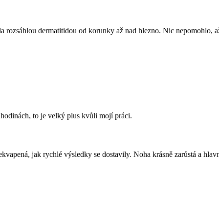
 rozsáhlou dermatitidou od korunky až nad hlezno. Nic nepomohlo, až m
odinách, to je velký plus kvůli mojí práci.
vapená, jak rychlé výsledky se dostavily. Noha krásně zarůstá a hlavn