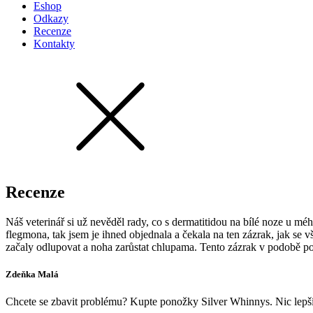
Eshop
Odkazy
Recenze
Kontakty
Recenze
Náš veterinář si už nevěděl rady, co s dermatitidou na bílé noze u mé
flegmona, tak jsem je ihned objednala a čekala na ten zázrak, jak se 
začaly odlupovat a noha zarůstat chlupama. Tento zázrak v podobě pon
Zdeňka Malá
Chcete se zbavit problému? Kupte ponožky Silver Whinnys. Nic lepšího