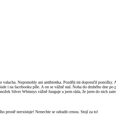
ho valacha. Nepomohly ani antibiotika. Později mi doporučil ponožky. Al
všude i na facebooku píše. A on se vážně stal. Noha do druhého dne po p
ožek Silver Whinnys vážně funguje a jsem ráda, že jsem do nich zainve
 prostě neexistuje! Nenechte se odradit cenou. Stojí za to!