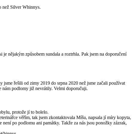
o než Silver Whinnys.
a si je nějakým způsobem sundala a roztrhla. Pak jsem na doporučení
jsme řešili od zimy 2019 do srpna 2020 než jsme začali používat
e nám podlomy již nevrátily. Velmi doporučuji.
ylu, protože jí to bolelo.
terinářce věřím, tak jsem zkontaktovala Míšu, napsala jí míry kopyta,
ne není po podlomu ani památky. Takže za nás jsou ponožky zázrak,
 Whinnys.